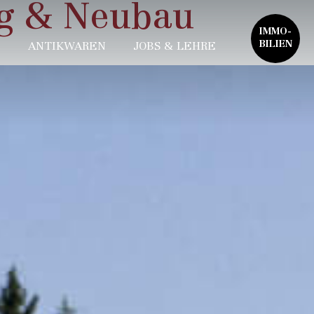
g & Neubau
IMMO-
BILIEN
ANTIKWAREN
JOBS & LEHRE