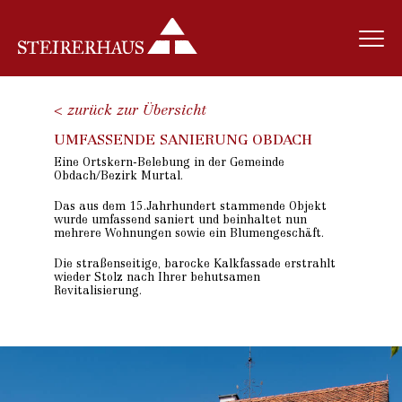
< zurück zur Übersicht
UMFASSENDE SANIERUNG OBDACH
Eine Ortskern-Belebung in der Gemeinde
Obdach/Bezirk Murtal.
Das aus dem 15.Jahrhundert stammende Objekt
wurde umfassend saniert und beinhaltet nun
mehrere Wohnungen sowie ein Blumengeschäft.
Die straßenseitige, barocke Kalkfassade erstrahlt
wieder Stolz nach Ihrer behutsamen
Revitalisierung.