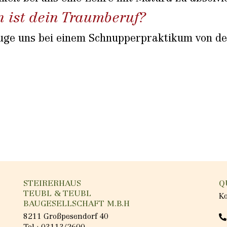
n ist dein Traumberuf?
uge uns bei einem Schnupper­praktikum von de
STEIRERHAUS
Q
TEUBL & TEUBL
K
BAUGESELLSCHAFT M.B.H
8211 Großpesendorf 40