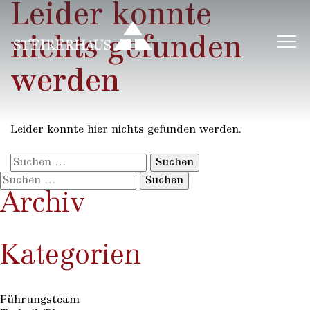
Leider konnte
nichts gefunden
werden
Leider konnte hier nichts gefunden werden.
Suchen
nach:
Suchen
nach:
Archiv
Kategorien
Führungsteam